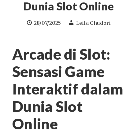
Dunia Slot Online
28/07/2025
Leila Chudori
Arcade di Slot:
Sensasi Game
Interaktif dalam
Dunia Slot
Online