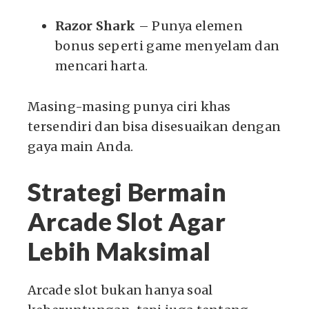
Razor Shark
– Punya elemen
bonus seperti game menyelam dan
mencari harta.
Masing-masing punya ciri khas
tersendiri dan bisa disesuaikan dengan
gaya main Anda.
Strategi Bermain
Arcade Slot Agar
Lebih Maksimal
Arcade slot bukan hanya soal