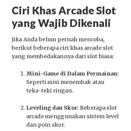
Ciri Khas Arcade Slot
yang Wajib Dikenali
Jika Anda belum pernah mencoba,
berikut beberapa ciri khas arcade slot
yang membedakannya dari slot biasa:
Mini-Game di Dalam Permainan:
Seperti misi menembak atau
teka-teki ringan.
Leveling dan Skor:
Beberapa slot
arcade menggunakan sistem level
dan poin skor.