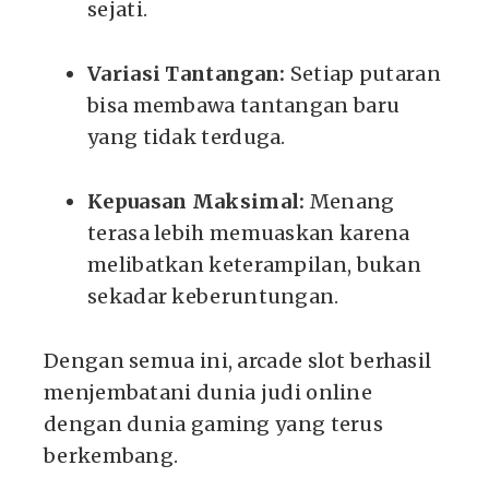
sejati.
Variasi Tantangan:
Setiap putaran
bisa membawa tantangan baru
yang tidak terduga.
Kepuasan Maksimal:
Menang
terasa lebih memuaskan karena
melibatkan keterampilan, bukan
sekadar keberuntungan.
Dengan semua ini, arcade slot berhasil
menjembatani dunia judi online
dengan dunia gaming yang terus
berkembang.