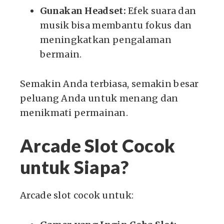
Gunakan Headset:
Efek suara dan
musik bisa membantu fokus dan
meningkatkan pengalaman
bermain.
Semakin Anda terbiasa, semakin besar
peluang Anda untuk menang dan
menikmati permainan.
Arcade Slot Cocok
untuk Siapa?
Arcade slot cocok untuk: