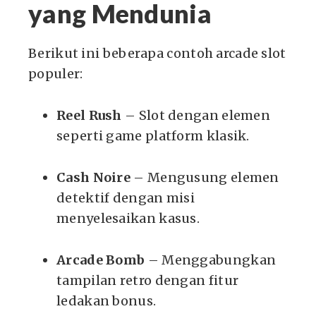
yang Mendunia
Berikut ini beberapa contoh arcade slot
populer:
Reel Rush
– Slot dengan elemen
seperti game platform klasik.
Cash Noire
– Mengusung elemen
detektif dengan misi
menyelesaikan kasus.
Arcade Bomb
– Menggabungkan
tampilan retro dengan fitur
ledakan bonus.