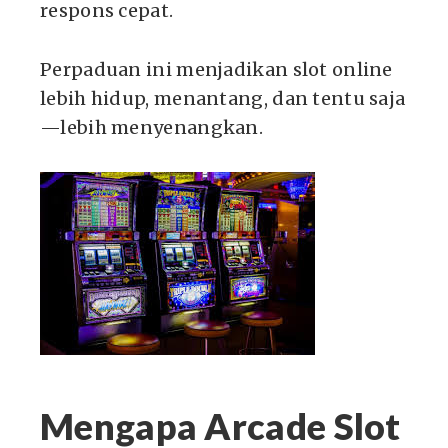
respons cepat.
Perpaduan ini menjadikan slot online
lebih hidup, menantang, dan tentu saja
—lebih menyenangkan.
Mengapa Arcade Slot