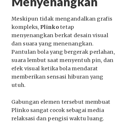
Menyenangkan
Meskipun tidak mengandalkan grafis
kompleks,
Plinko
tetap
menyenangkan berkat desain visual
dan suara yang menenangkan.
Pantulan bola yang bergerak perlahan,
suara lembut saat menyentuh pin, dan
efek visual ketika bola mendarat
memberikan sensasi hiburan yang
utuh.
Gabungan elemen tersebut membuat
Plinko sangat cocok sebagai media
relaksasi dan pengisi waktu luang.