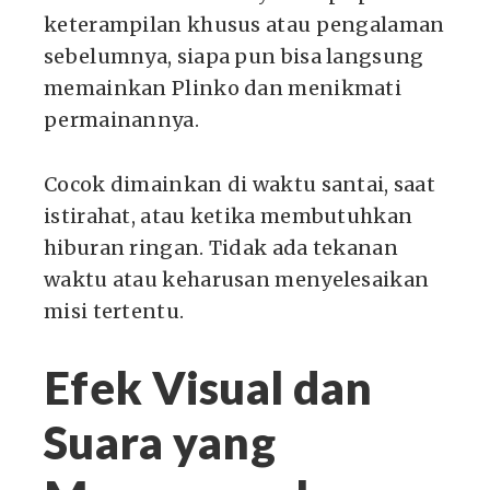
keterampilan khusus atau pengalaman
sebelumnya, siapa pun bisa langsung
memainkan Plinko dan menikmati
permainannya.
Cocok dimainkan di waktu santai, saat
istirahat, atau ketika membutuhkan
hiburan ringan. Tidak ada tekanan
waktu atau keharusan menyelesaikan
misi tertentu.
Efek Visual dan
Suara yang