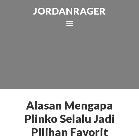
JORDANRAGER
Alasan Mengapa
Plinko Selalu Jadi
Pilihan Favorit