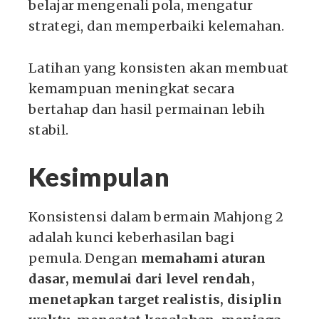
belajar mengenali pola, mengatur
strategi, dan memperbaiki kelemahan.
Latihan yang konsisten akan membuat
kemampuan meningkat secara
bertahap dan hasil permainan lebih
stabil.
Kesimpulan
Konsistensi dalam bermain Mahjong 2
adalah kunci keberhasilan bagi
pemula. Dengan
memahami aturan
dasar, memulai dari level rendah,
menetapkan target realistis, disiplin