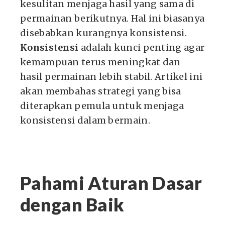
kesulitan menjaga hasil yang sama di
permainan berikutnya. Hal ini biasanya
disebabkan kurangnya konsistensi.
Konsistensi
adalah kunci penting agar
kemampuan terus meningkat dan
hasil permainan lebih stabil. Artikel ini
akan membahas strategi yang bisa
diterapkan pemula untuk menjaga
konsistensi dalam bermain.
Pahami Aturan Dasar
dengan Baik