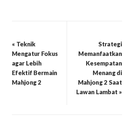
« Teknik
Strategi
Mengatur Fokus
Memanfaatkan
agar Lebih
Kesempatan
Efektif Bermain
Menang di
Mahjong 2
Mahjong 2 Saat
Lawan Lambat »