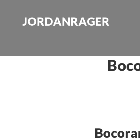
JORDANRAGER
Boco
Bocoran