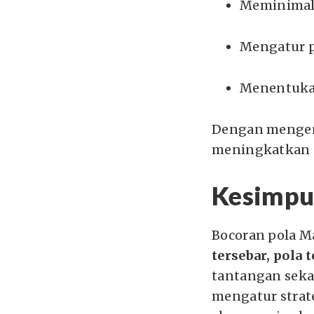
Meminimalk
Mengatur p
Menentukan
Dengan mengena
meningkatkan e
Kesimpu
Bocoran pola M
tersebar, pola 
tantangan seka
mengatur strat