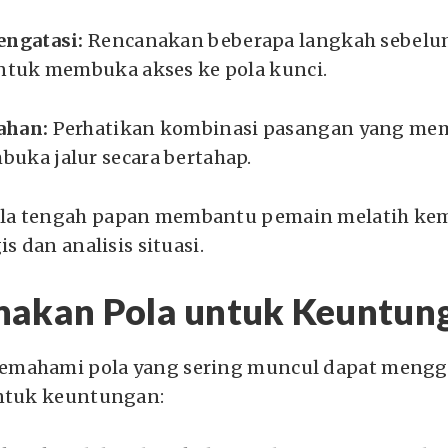
engatasi:
Rencanakan beberapa langkah sebel
untuk membuka akses ke pola kunci.
ahan:
Perhatikan kombinasi pasangan yang m
uka jalur secara bertahap.
la tengah papan membantu pemain melatih k
is dan analisis situasi.
akan Pola untuk Keuntun
emahami pola yang sering muncul dapat meng
untuk keuntungan: