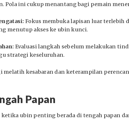
ain. Pola ini cukup menantang bagi pemain mene
engatasi:
Fokus membuka lapisan luar terlebih d
ng menutup akses ke ubin kunci.
ahan:
Evaluasi langkah sebelum melakukan tind
 strategi keseluruhan.
gi melatih kesabaran dan keterampilan perenca
engah Papan
 ketika ubin penting berada di tengah papan dan