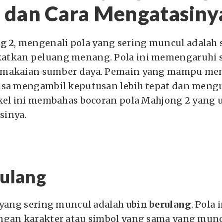
 dan Cara Mengatasiny
g 2
, mengenali pola yang sering muncul adalah 
tkan peluang menang. Pola ini memengaruhi s
emakaian sumber daya. Pemain yang mampu me
isa mengambil keputusan lebih tepat dan mengu
ikel ini membahas bocoran pola Mahjong 2 yang 
sinya.
rulang
a yang sering muncul adalah
ubin berulang
. Pola 
ngan karakter atau simbol yang sama yang munc