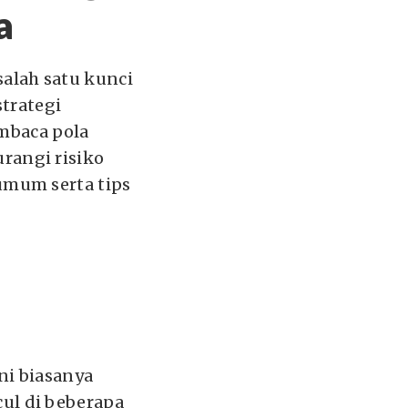
a
salah satu kunci
trategi
mbaca pola
rangi risiko
umum serta tips
ini biasanya
ul di beberapa