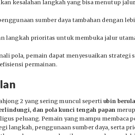
an kesalahan langkah yang bisa menutup jalur
enggunaan sumber daya tambahan dengan lebih
 langkah prioritas untuk membuka jalur utam
li pola, pemain dapat menyesuaikan strategi s
fisiensi permainan.
lan
ahjong 2 yang sering muncul seperti
ubin berul
terlindungi, dan pola kunci tengah papan
merup
ligus peluang. Pemain yang mampu membaca po
egi langkah, penggunaan sumber daya, serta pri