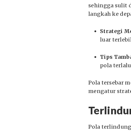
sehingga sulit
langkah ke dep
Strategi M
luar terleb
Tips Tamb
pola terlal
Pola tersebar
mengatur strat
Terlindu
Pola terlindung