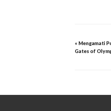
« Mengamati P
Gates of Olym