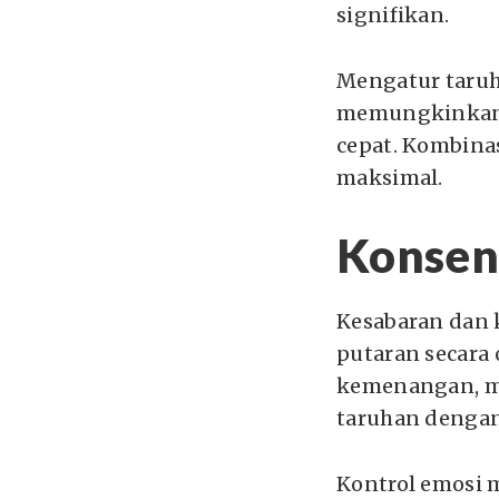
signifikan.
Mengatur taruha
memungkinkan 
cepat. Kombina
maksimal.
Konsen
Kesabaran dan 
putaran secara
kemenangan, m
taruhan dengan
Kontrol emosi 