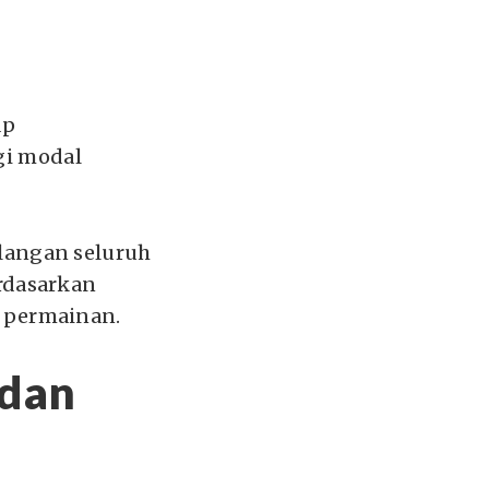
ap
gi modal
langan seluruh
rdasarkan
 permainan.
 dan