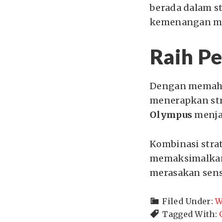
berada dalam s
kemenangan m
Raih P
Dengan memaha
menerapkan st
Olympus
menja
Kombinasi stra
memaksimalkan 
merasakan sen
Filed Under:
W
Tagged With: