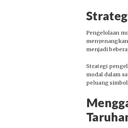
Strateg
Pengelolaan mo
menyenangkan 
menjadi bebera
Strategi penge
modal dalam sa
peluang simbol
Mengga
Taruha