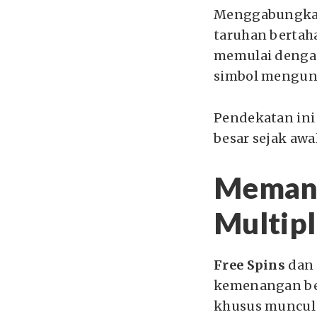
Menggabungkan
taruhan berta
memulai dengan
simbol mengun
Pendekatan in
besar sejak awa
Memanf
Multipl
Free Spins
dan
kemenangan bes
khusus muncul