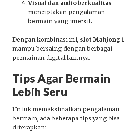
Visual dan audio berkualitas
,
menciptakan pengalaman
bermain yang imersif.
Dengan kombinasi ini,
slot Mahjong 1
mampu bersaing dengan berbagai
permainan digital lainnya.
Tips Agar Bermain
Lebih Seru
Untuk memaksimalkan pengalaman
bermain, ada beberapa tips yang bisa
diterapkan: