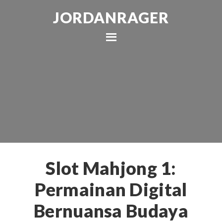
JORDANRAGER
Slot Mahjong 1:
Permainan Digital
Bernuansa Budaya