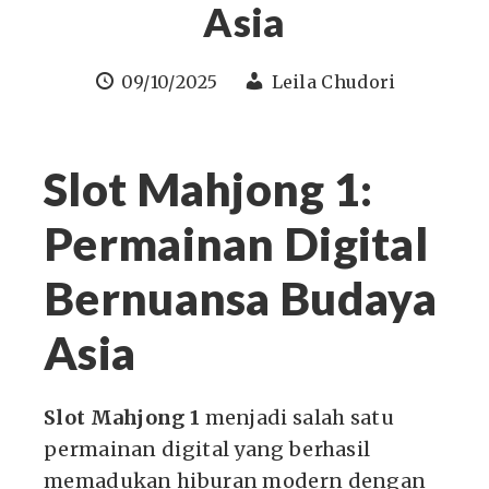
Asia
09/10/2025
Leila Chudori
Slot Mahjong 1:
Permainan Digital
Bernuansa Budaya
Asia
Slot Mahjong 1
menjadi salah satu
permainan digital yang berhasil
memadukan hiburan modern dengan