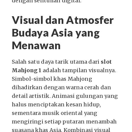
dengan sentuhan digital.
Visual dan Atmosfer
Budaya Asia yang
Menawan
Salah satu daya tarik utama dari
slot
Mahjong 1
adalah tampilan visualnya.
Simbol-simbol khas Mahjong
dihadirkan dengan warna cerah dan
detail artistik. Animasi gulungan yang
halus menciptakan kesan hidup,
sementara musik oriental yang
mengiringi setiap putaran menambah
suasana khas Asia. Kombinasi visual