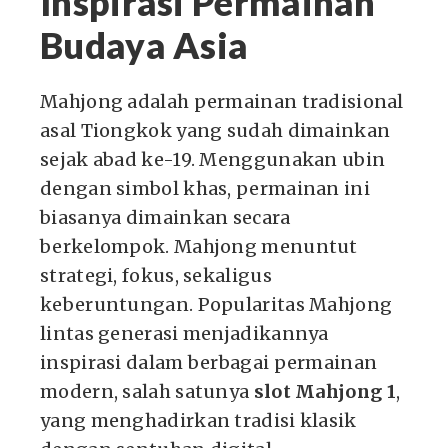
Inspirasi Permainan
Budaya Asia
Mahjong adalah permainan tradisional
asal Tiongkok yang sudah dimainkan
sejak abad ke-19. Menggunakan ubin
dengan simbol khas, permainan ini
biasanya dimainkan secara
berkelompok. Mahjong menuntut
strategi, fokus, sekaligus
keberuntungan. Popularitas Mahjong
lintas generasi menjadikannya
inspirasi dalam berbagai permainan
modern, salah satunya
slot Mahjong 1
,
yang menghadirkan tradisi klasik