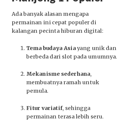
Ada banyak alasan mengapa
permainan ini cepat populer di
kalangan pecinta hiburan digital:
Tema budaya Asia
yang unik dan
berbeda dari slot pada umumnya.
Mekanisme sederhana
,
membuatnya ramah untuk
pemula.
Fitur variatif
, sehingga
permainan terasa lebih seru.