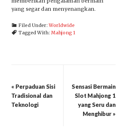
memberikan pengalaman bermain
yang segar dan menyenangkan.
Filed Under:
Worldwide
Tagged With:
Mahjong 1
« Perpaduan Sisi
Sensasi Bermain
Tradisional dan
Slot Mahjong 1
Teknologi
yang Seru dan
Menghibur »