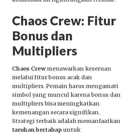
Chaos Crew: Fitur
Bonus dan
Multipliers
Chaos Crew
menawarkan keseruan
melalui fitur bonus acak dan
multipliers. Pemain harus mengamati
simbol yang muncul karena bonus dan
multipliers bisa meningkatkan
kemenangan secara signifikan.
Strategi terbaik adalah memanfaatkan
taruhan bertahap
untuk