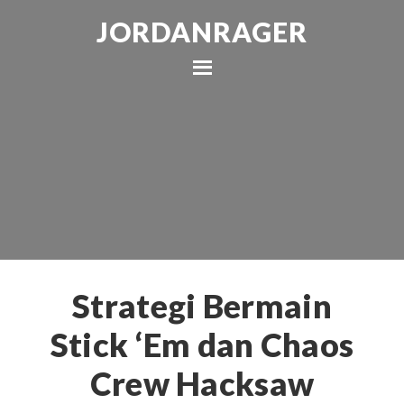
JORDANRAGER
Strategi Bermain
Stick ‘Em dan Chaos
Crew Hacksaw