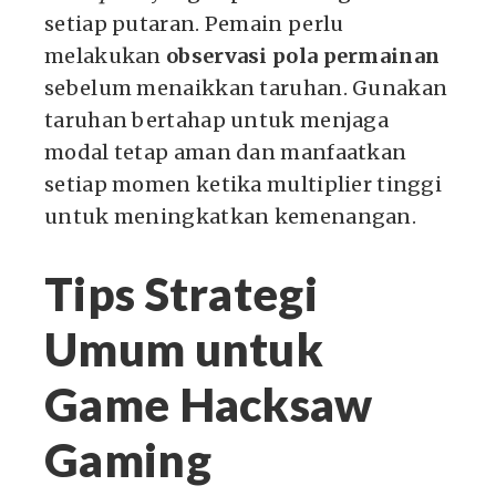
setiap putaran. Pemain perlu
melakukan
observasi pola permainan
sebelum menaikkan taruhan. Gunakan
taruhan bertahap untuk menjaga
modal tetap aman dan manfaatkan
setiap momen ketika multiplier tinggi
untuk meningkatkan kemenangan.
Tips Strategi
Umum untuk
Game Hacksaw
Gaming