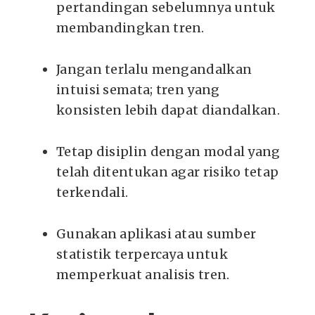
pertandingan sebelumnya untuk
membandingkan tren.
Jangan terlalu mengandalkan
intuisi semata; tren yang
konsisten lebih dapat diandalkan.
Tetap disiplin dengan modal yang
telah ditentukan agar risiko tetap
terkendali.
Gunakan aplikasi atau sumber
statistik terpercaya untuk
memperkuat analisis tren.