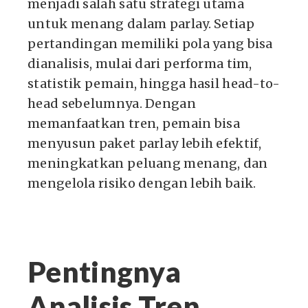
menjadi salah satu strategi utama
untuk menang dalam parlay. Setiap
pertandingan memiliki pola yang bisa
dianalisis, mulai dari performa tim,
statistik pemain, hingga hasil head-to-
head sebelumnya. Dengan
memanfaatkan tren, pemain bisa
menyusun paket parlay lebih efektif,
meningkatkan peluang menang, dan
mengelola risiko dengan lebih baik.
Pentingnya
Analisis Tren