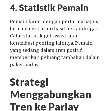
4. Statistik Pemain
Pemain kunci dengan performa bagus
bisa memengaruhi hasil pertandingan.
Catat statistik gol, assist, atau
kontribusi penting lainnya. Pemain
yang sedang dalam tren positif
memberikan peluang tambahan dalam
paket parlay.
Strategi
Menggabungkan
Tren ke Parlay