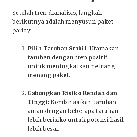
Setelah tren dianalisis, langkah
berikutnya adalah menyusun paket
parlay:
Pilih Taruhan Stabil:
Utamakan
taruhan dengan tren positif
untuk meningkatkan peluang
menang paket.
Gabungkan Risiko Rendah dan
Tinggi:
Kombinasikan taruhan
aman dengan beberapa taruhan
lebih berisiko untuk potensi hasil
lebih besar.