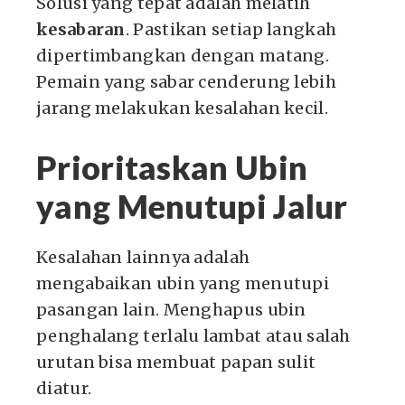
Solusi yang tepat adalah melatih
kesabaran
. Pastikan setiap langkah
dipertimbangkan dengan matang.
Pemain yang sabar cenderung lebih
jarang melakukan kesalahan kecil.
Prioritaskan Ubin
yang Menutupi Jalur
Kesalahan lainnya adalah
mengabaikan ubin yang menutupi
pasangan lain. Menghapus ubin
penghalang terlalu lambat atau salah
urutan bisa membuat papan sulit
diatur.