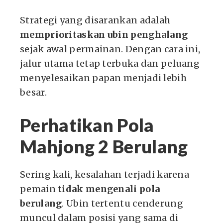
Strategi yang disarankan adalah
memprioritaskan ubin penghalang
sejak awal permainan. Dengan cara ini,
jalur utama tetap terbuka dan peluang
menyelesaikan papan menjadi lebih
besar.
Perhatikan Pola
Mahjong 2 Berulang
Sering kali, kesalahan terjadi karena
pemain
tidak mengenali pola
berulang
. Ubin tertentu cenderung
muncul dalam posisi yang sama di