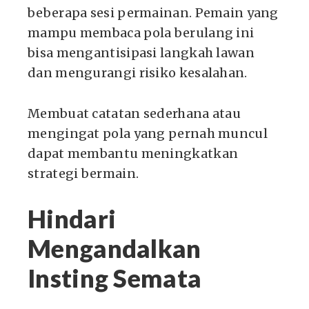
beberapa sesi permainan. Pemain yang
mampu membaca pola berulang ini
bisa mengantisipasi langkah lawan
dan mengurangi risiko kesalahan.
Membuat catatan sederhana atau
mengingat pola yang pernah muncul
dapat membantu meningkatkan
strategi bermain.
Hindari
Mengandalkan
Insting Semata