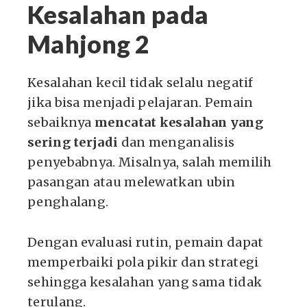
Kesalahan pada
Mahjong 2
Kesalahan kecil tidak selalu negatif
jika bisa menjadi pelajaran. Pemain
sebaiknya
mencatat kesalahan yang
sering terjadi
dan menganalisis
penyebabnya. Misalnya, salah memilih
pasangan atau melewatkan ubin
penghalang.
Dengan evaluasi rutin, pemain dapat
memperbaiki pola pikir dan strategi
sehingga kesalahan yang sama tidak
terulang.