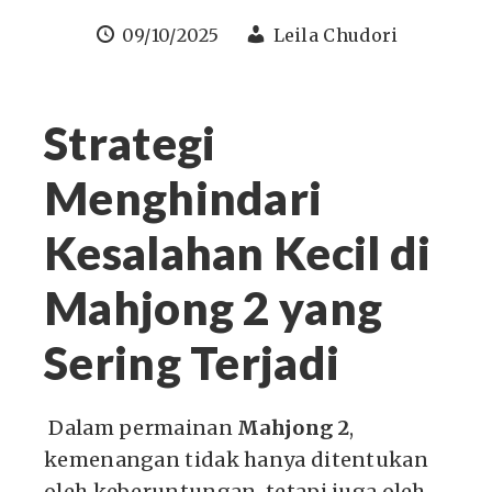
09/10/2025
Leila Chudori
Strategi
Menghindari
Kesalahan Kecil di
Mahjong 2 yang
Sering Terjadi
Dalam permainan
Mahjong 2
,
kemenangan tidak hanya ditentukan
oleh keberuntungan, tetapi juga oleh