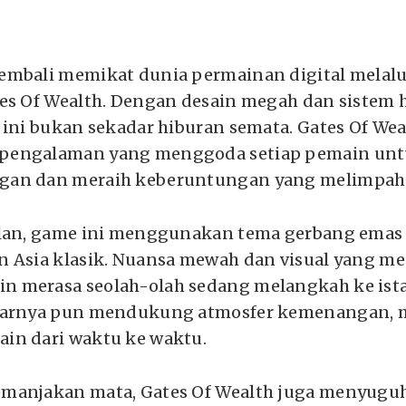
embali memikat dunia permainan digital melalui
tes Of Wealth. Dengan desain megah dan sistem 
 ini bukan sekadar hiburan semata. Gates Of Wea
pengalaman yang menggoda setiap pemain un
gan dan meraih keberuntungan yang melimpah
ilan, game ini menggunakan tema gerbang emas
n Asia klasik. Nuansa mewah dan visual yang m
 merasa seolah-olah sedang melangkah ke ist
atarnya pun mendukung atmosfer kemenangan,
in dari waktu ke waktu.
manjakan mata, Gates Of Wealth juga menyugu