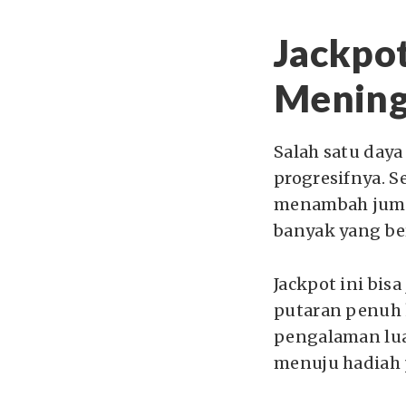
Jackpot
Mening
Salah satu daya
progresifnya. S
menambah jumla
banyak yang ber
Jackpot ini bis
putaran penuh
pengalaman lua
menuju hadiah 