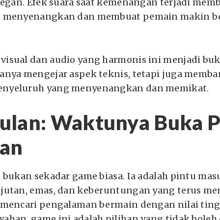
elegan. Efek suara saat kemenangan terjadi mem
g menyenangkan dan membuat pemain makin be
isual dan audio yang harmonis ini menjadi buk
anya mengejar aspek teknis, tetapi juga memb
nyeluruh yang menyenangkan dan memikat.
ulan: Waktunya Buka P
an
h bukan sekadar game biasa. Ia adalah pintu ma
jutan, emas, dan keberuntungan yang terus men
 mencari pengalaman bermain dengan nilai ting
ahan, game ini adalah pilihan yang tidak boleh