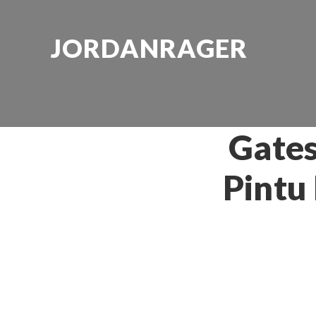
JORDANRAGER
Gates
Pintu