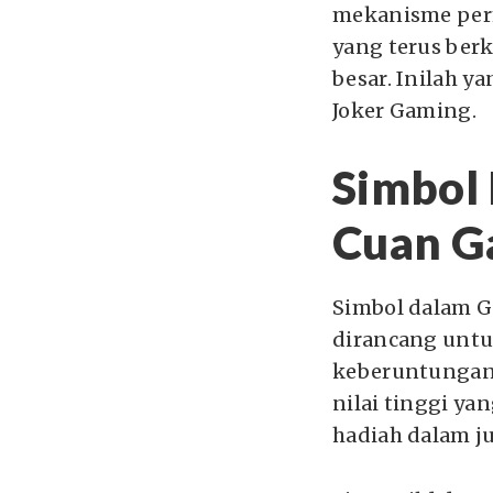
mekanisme perm
yang terus ber
besar. Inilah y
Joker Gaming.
Simbol
Cuan G
Simbol dalam Ga
dirancang untu
keberuntungan,
nilai tinggi y
hadiah dalam ju