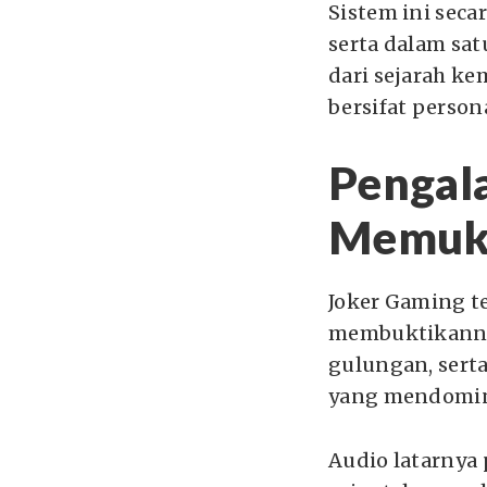
Sistem ini sec
serta dalam sa
dari sejarah k
bersifat persona
Pengal
Memuk
Joker Gaming te
membuktikannya 
gulungan, sert
yang mendomina
Audio latarny