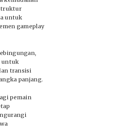
struktur
ma untuk
lemen gameplay
kebingungan,
n untuk
an transisi
angka panjang.
bagi pemain
etap
engurangi
hwa