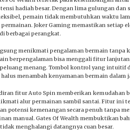
tensi hadiah besar. Dengan lima gulungan dan 
fleksibel, pemain tidak membutuhkan waktu la
permainan. Joker Gaming memastikan setiap e
di berbagai perangkat.
angsung menikmati pengalaman bermain tanpa 
in berpengalaman bisa menggali fitur lanjuta
eluang menang. Tombol kontrol yang intuitif d
g halus menambah kenyamanan bermain dalam j
hadiran fitur Auto Spin memberikan kemudahan 
kmati alur permainan sambil santai. Fitur ini t
n potensi kemenangan secara penuh tanpa m
inan manual. Gates Of Wealth membuktikan ba
tidak menghalangi datangnya cuan besar.