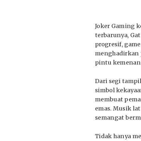
Joker Gaming k
terbarunya, Ga
progresif, game
menghadirkan 
pintu kemenan
Dari segi tamp
simbol kekayaa
membuat pemain
emas. Musik l
semangat berma
Tidak hanya me