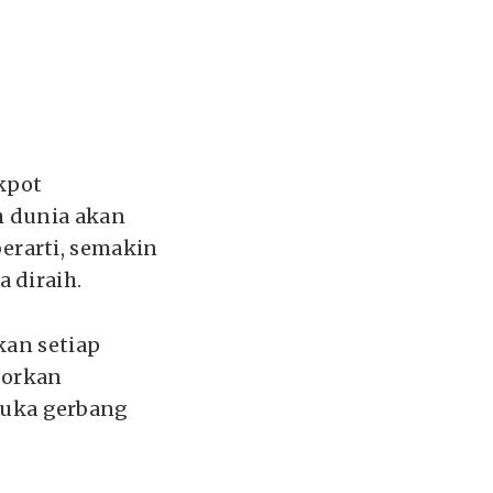
ckpot
h dunia akan
erarti, semakin
 diraih.
kan setiap
porkan
buka gerbang