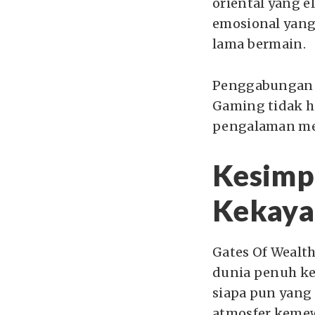
oriental yang 
emosional yan
lama bermain.
Penggabungan v
Gaming tidak h
pengalaman me
Kesimp
Kekaya
Gates Of Wealt
dunia penuh ke
siapa pun yang
atmosfer kemew