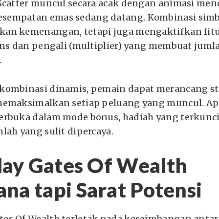
 Scatter muncul secara acak dengan animasi men
empatan emas sedang datang. Kombinasi simbo
an kemenangan, tetapi juga mengaktifkan fit
pins dan pengali (multiplier) yang membuat ju
.
kombinasi dinamis, pemain dapat merancang st
memaksimalkan setiap peluang yang muncul. Apa
erbuka dalam mode bonus, hadiah yang terkunc
lah yang sulit dipercaya.
ay Gates Of Wealth
na tapi Sarat Potensi
es Of Wealth terletak pada keseimbangan ant