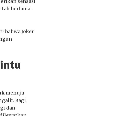
berikan sensasi
tah berlama-
ti bahwa Joker
angun
intu
suk menuju
galir. Bagi
gi dan
 dilewatkan.