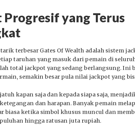
 Progresif yang Terus
kat
 tarik terbesar Gates Of Wealth adalah sistem ja
etiap taruhan yang masuk dari pemain di seluru
h total jackpot yang sedang berlangsung. Ini b
main, semakin besar pula nilai jackpot yang bisa
a jatuh kapan saja dan kepada siapa saja, menjadi
 ketegangan dan harapan. Banyak pemain mela
r biasa ketika simbol khusus muncul dan mem
puluhan hingga ratusan juta rupiah.