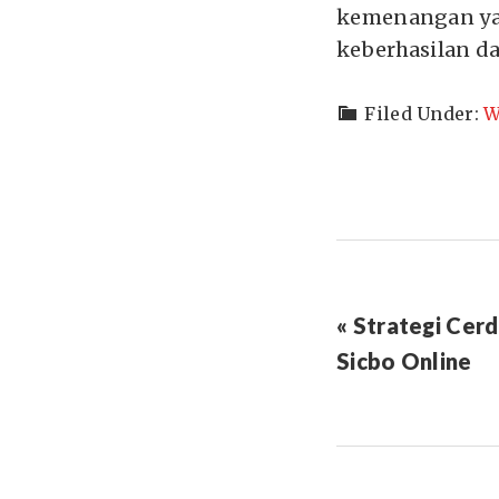
kemenangan yan
keberhasilan da
Filed Under:
W
« Strategi Cerd
Sicbo Online