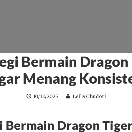
tegi Bermain Dragon 
gar Menang Konsist
10/12/2025
Leila Chudori
i Bermain Dragon Tige