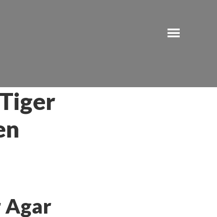
Tiger
en
r Agar