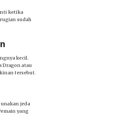
nti ketika
erugian sudah
an
ngnya kecil.
a Dragon atau
kinan tersebut.
Gunakan jeda
 Pemain yang