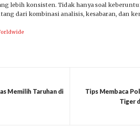
g lebih konsisten. Tidak hanya soal keberunt
tang dari kombinasi analisis, kesabaran, dan ken
orldwide
as Memilih Taruhan di
Tips Membaca Pol
Tiger 