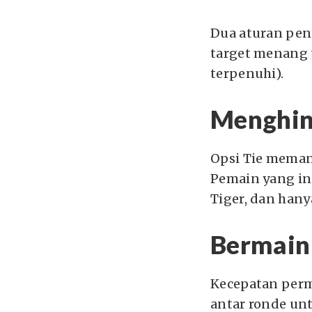
Dua aturan pen
target menang 
terpenuhi).
Menghind
Opsi Tie meman
Pemain yang in
Tiger, dan han
Bermain
Kecepatan per
antar ronde un