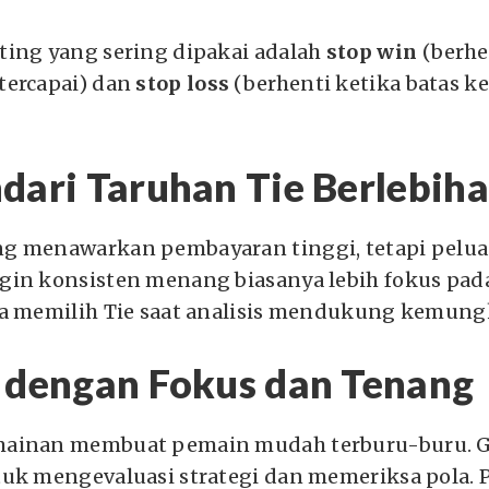
ting yang sering dipakai adalah
stop win
(berhe
tercapai) dan
stop loss
(berhenti ketika batas k
ari Taruhan Tie Berlebih
g menawarkan pembayaran tinggi, tetapi pelua
gin konsisten menang biasanya lebih fokus pad
ya memilih Tie saat analisis mendukung kemung
 dengan Fokus dan Tenang
mainan membuat pemain mudah terburu-buru. 
tuk mengevaluasi strategi dan memeriksa pola.