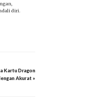
ungan,
dali diri.
a Kartu Dragon
dengan Akurat »