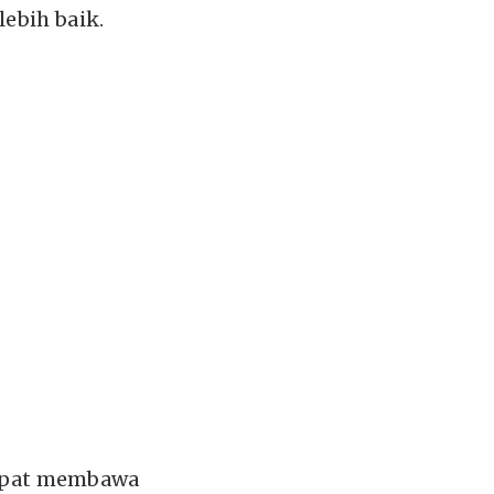
bih baik.
pat membawa