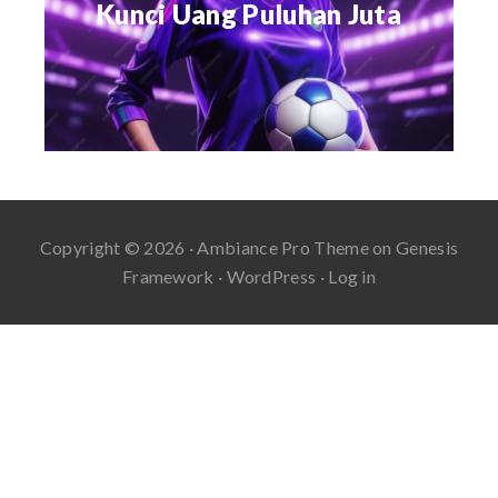
Kunci Uang Puluhan Juta
Copyright © 2026 ·
Ambiance Pro Theme
on
Genesis
Framework
·
WordPress
·
Log in