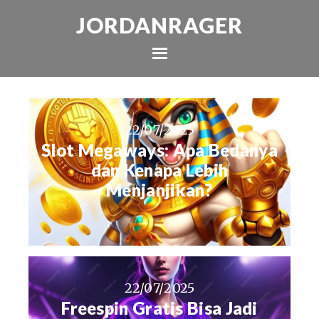
JORDANRAGER
22/07/2025
Slot Megaways: Apa Bedanya
dan Kenapa Lebih
Menjanjikan?
22/07/2025
Freespin Gratis Bisa Jadi