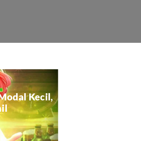
odal Kecil,
il