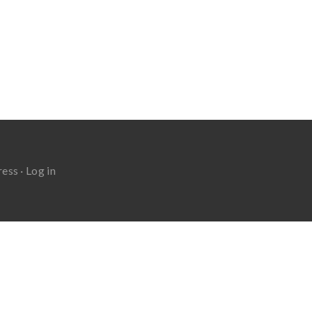
ess
·
Log in