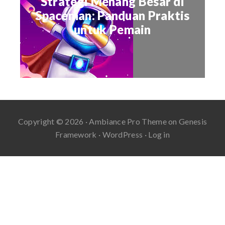
Strategi Menang Besar di
Spaceman: Panduan Praktis
untuk Pemain
Copyright © 2026 ·
Ambiance Pro Theme
on
Genesis
Framework
·
WordPress
·
Log in