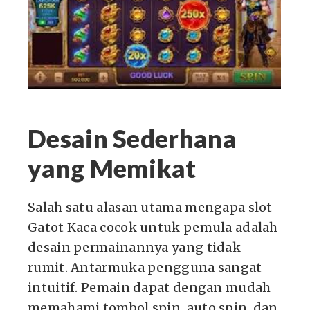
Desain Sederhana
yang Memikat
Salah satu alasan utama mengapa slot
Gatot Kaca cocok untuk pemula adalah
desain permainannya yang tidak
rumit. Antarmuka pengguna sangat
intuitif. Pemain dapat dengan mudah
memahami tombol spin, auto spin, dan