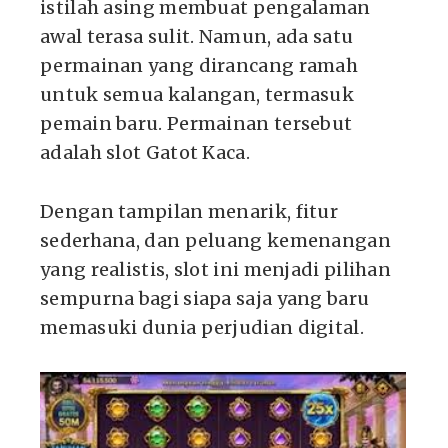
istilah asing membuat pengalaman
awal terasa sulit. Namun, ada satu
permainan yang dirancang ramah
untuk semua kalangan, termasuk
pemain baru. Permainan tersebut
adalah slot Gatot Kaca.
Dengan tampilan menarik, fitur
sederhana, dan peluang kemenangan
yang realistis, slot ini menjadi pilihan
sempurna bagi siapa saja yang baru
memasuki dunia perjudian digital.