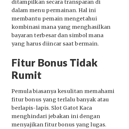
ditampilkan secara transparan di
dalam menu permainan. Hal ini
membantu pemain mengetahui
kombinasi mana yang menghasilkan
bayaran terbesar dan simbol mana
yang harus diincar saat bermain.
Fitur Bonus Tidak
Rumit
Pemula biasanya kesulitan memahami
fitur bonus yang terlalu banyak atau
berlapis-lapis. Slot Gatot Kaca
menghindari jebakan ini dengan
menyajikan fitur bonus yang lugas.