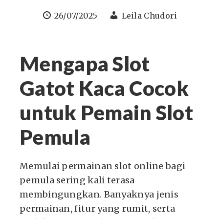
26/07/2025
Leila Chudori
Mengapa Slot
Gatot Kaca Cocok
untuk Pemain Slot
Pemula
Memulai permainan slot online bagi
pemula sering kali terasa
membingungkan. Banyaknya jenis
permainan, fitur yang rumit, serta