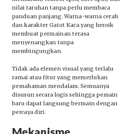
nilai taruhan tanpa perlu membaca
panduan panjang. Warna-warna cerah
dan karakter Gatot Kaca yang heroik
membuat permainan terasa
menyenangkan tanpa
membingungkan.
Tidak ada elemen visual yang terlalu
ramai atau fitur yang memerlukan
pemahaman mendalam. Semuanya
disusun secara logis sehingga pemain
baru dapat langsung bermain dengan
percaya diri.
Mekanisme