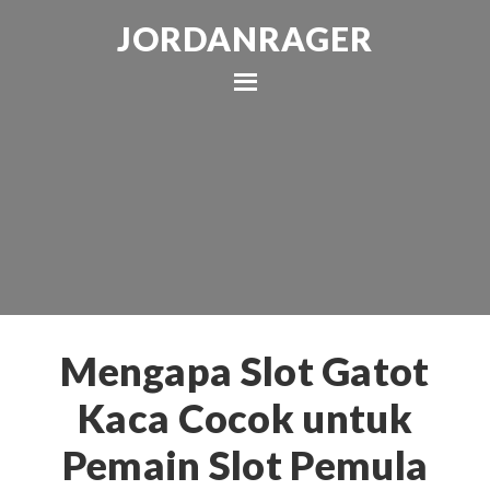
JORDANRAGER
Mengapa Slot Gatot
Kaca Cocok untuk
Pemain Slot Pemula