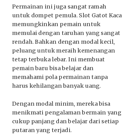
Permainan ini juga sangat ramah
untuk dompet pemula. Slot Gatot Kaca
memungkinkan pemain untuk
memulai dengan taruhan yang sangat
rendah. Bahkan dengan modal kecil,
peluang untuk meraih kemenangan
tetap terbuka lebar. Ini membuat
pemain baru bisa belajar dan
memahami pola permainan tanpa
harus kehilangan banyak uang.
Dengan modal minim, mereka bisa
menikmati pengalaman bermain yang
cukup panjang dan belajar dari setiap
putaran yang terjadi.