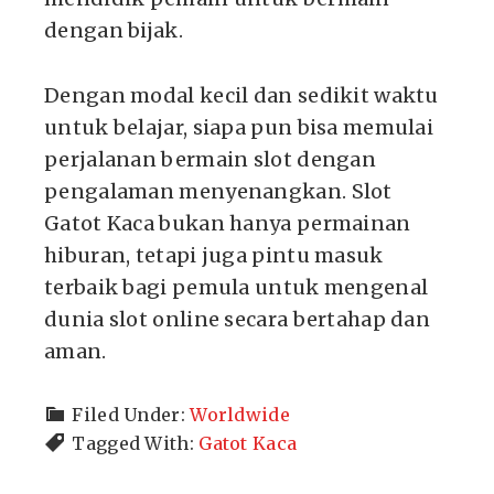
dengan bijak.
Dengan modal kecil dan sedikit waktu
untuk belajar, siapa pun bisa memulai
perjalanan bermain slot dengan
pengalaman menyenangkan. Slot
Gatot Kaca bukan hanya permainan
hiburan, tetapi juga pintu masuk
terbaik bagi pemula untuk mengenal
dunia slot online secara bertahap dan
aman.
Filed Under:
Worldwide
Tagged With:
Gatot Kaca