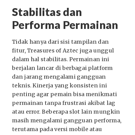
Stabilitas dan
Performa Permainan
Tidak hanya dari sisi tampilan dan
fitur, Treasures of Aztec juga unggul
dalam hal stabilitas. Permainan ini
berjalan lancar di berbagai platform
dan jarang mengalami gangguan
teknis. Kinerja yang konsisten ini
penting agar pemain bisa menikmati
permainan tanpa frustrasi akibat lag
atau error. Beberapa slot lain mungkin
masih mengalami gangguan performa,
terutama pada versi mobile atau