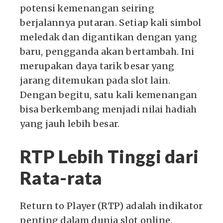
potensi kemenangan seiring
berjalannya putaran. Setiap kali simbol
meledak dan digantikan dengan yang
baru, pengganda akan bertambah. Ini
merupakan daya tarik besar yang
jarang ditemukan pada slot lain.
Dengan begitu, satu kali kemenangan
bisa berkembang menjadi nilai hadiah
yang jauh lebih besar.
RTP Lebih Tinggi dari
Rata-rata
Return to Player (RTP) adalah indikator
penting dalam dunia slot online.