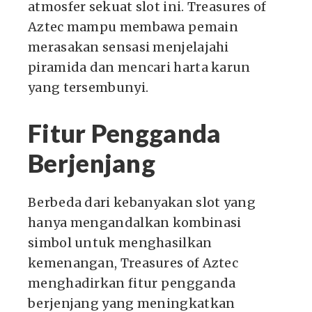
atmosfer sekuat slot ini. Treasures of
Aztec mampu membawa pemain
merasakan sensasi menjelajahi
piramida dan mencari harta karun
yang tersembunyi.
Fitur Pengganda
Berjenjang
Berbeda dari kebanyakan slot yang
hanya mengandalkan kombinasi
simbol untuk menghasilkan
kemenangan, Treasures of Aztec
menghadirkan fitur pengganda
berjenjang yang meningkatkan