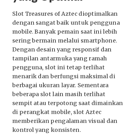
Slot Treasures of Aztec dioptimalkan
dengan sangat baik untuk pengguna
mobile. Banyak pemain saat ini lebih
sering bermain melalui smartphone.
Dengan desain yang responsif dan
tampilan antarmuka yang ramah
pengguna, slot ini tetap terlihat
menarik dan berfungsi maksimal di
berbagai ukuran layar. Sementara
beberapa slot lain masih terlihat
sempit atau terpotong saat dimainkan
di perangkat mobile, slot Aztec
memberikan pengalaman visual dan
kontrol yang konsisten.